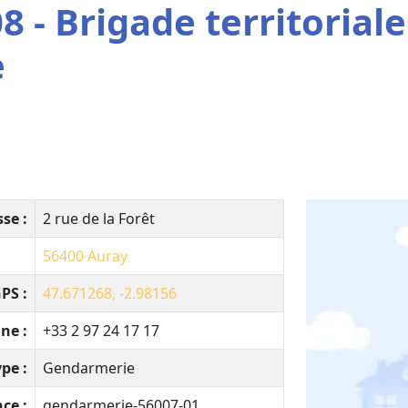
 - Brigade territoriale
e
se :
2 rue de la Forêt
56400
Auray
PS :
47.671268, -2.98156
ne :
+33 2 97 24 17 17
pe :
Gendarmerie
ce :
gendarmerie-56007-01