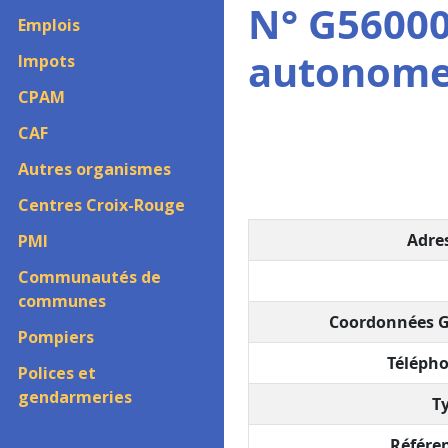
N° G560008
Emplois
autonom
Impots
CPAM
CAF
Autres organismes
Centres Croix-Rouge
Adres
PMI
Communautés de
communes
Coordonnées G
Pompiers
Télépho
Polices et
gendarmeries
Ty
Référen