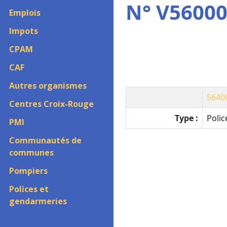
N° V56000
Emplois
Impots
CPAM
CAF
Autres organismes
5640
Centres Croix-Rouge
Type :
Polic
PMI
Communautés de
communes
Pompiers
Polices et
gendarmeries