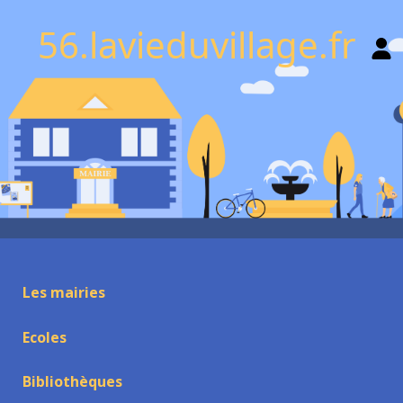
56.lavieduvillage.fr
Les mairies
Ecoles
Bibliothèques