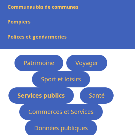
Communautés de communes
Pompiers
Polices et gendarmeries
Patrimoine
Voyager
Sport et loisirs
Services publics
Santé
Commerces et Services
Données publiques