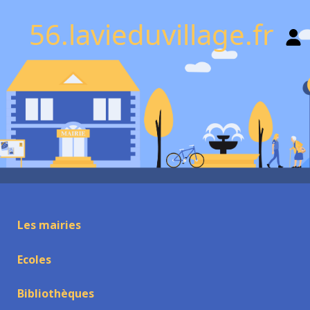
56.lavieduvillage.fr
Les mairies
Ecoles
Bibliothèques