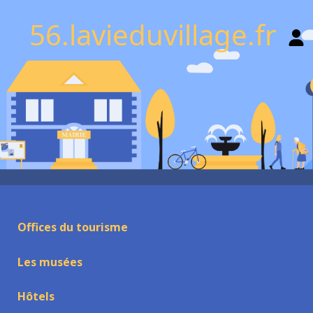
56.lavieduvillage.fr
Offices du tourisme
Les musées
Hôtels