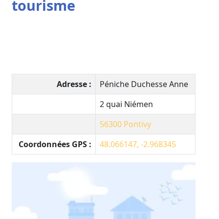
tourisme
Adresse :
Péniche Duchesse Anne
2 quai Niémen
56300
Pontivy
Coordonnées GPS :
48.066147, -2.968345