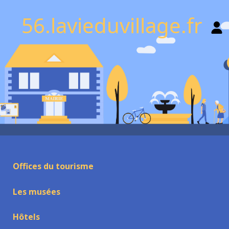
56.lavieduvillage.fr
Offices du tourisme
Les musées
Hôtels