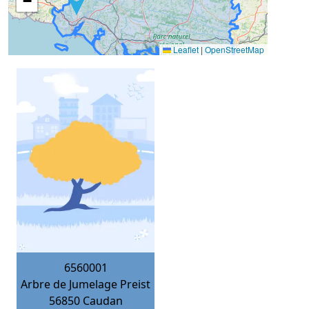
−
Leaflet
|
OpenStreetMap
6560001
Arbre de Jumelage Preist
56850
Caudan