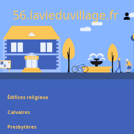
56.lavieduvillage.fr
Édifices religieux
Calvaires
Presbytères